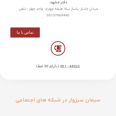
دفتر مشهد:
میدان جانباز؛ پاساژ نیکا؛ طبقه چهارم ؛ واحد چهار - تلفن:
05137669440
تماس با ما
44022 - 051
( دارای 30 خط)
سیمان سبزوار در شبکه های اجتماعی