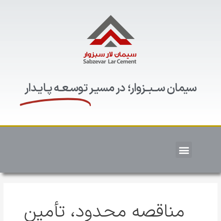
سیمان ســبــزوار؛ در مسیـر
توسـعـه پـایـدار
مناقصه محدود، تأمین