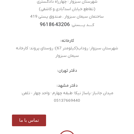
شهرستان سبزوار ؛ چهارراه دادگستری
(تقاطع خیابان اسدآبادی و کاشفی)
ساختمان سیمان سبزوار ، صندوق پستی 419
9618643206
کــــد پــــستی:
کارخانه:
شهرستان سبزوار؛ روداب(کیلومتر 67)؛ روستای پروند؛ کارخانه
سیمان سبزوار
دفتر تهران:
دفتر مشهد:
میدان جانباز؛ پاساژ نیکا؛ طبقه چهارم ؛ واحد چهار - تلفن:
05137669440
تماس با ما