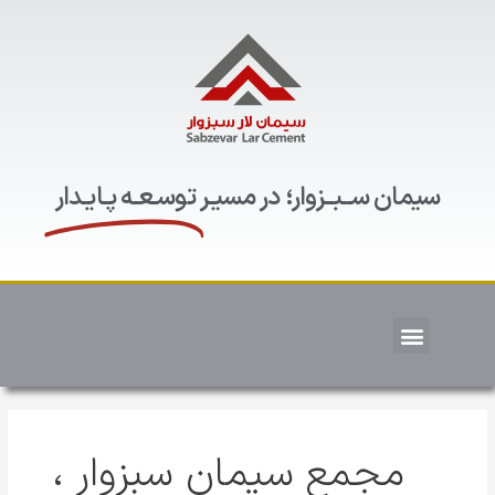
سیمان ســبــزوار؛ در مسیـر
توسـعـه پـایـدار
مجمع سیمان سبزوار ،