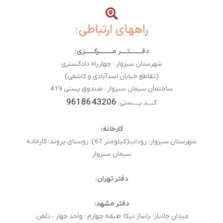
راههای ارتباطی:
دفــــــــتــــر مـــــــــرکــــــزی:
شهرستان سبزوار ؛ چهارراه دادگستری
(تقاطع خیابان اسدآبادی و کاشفی)
ساختمان سیمان سبزوار ، صندوق پستی 419
9618643206
کــــد پــــستی:
کارخانه:
شهرستان سبزوار؛ روداب(کیلومتر 67)؛ روستای پروند؛ کارخانه
سیمان سبزوار
دفتر تهران:
دفتر مشهد:
میدان جانباز؛ پاساژ نیکا؛ طبقه چهارم ؛ واحد چهار - تلفن: