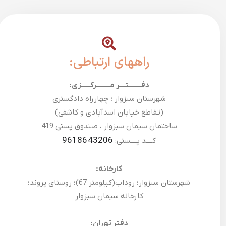
راههای ارتباطی:
دفــــــــتــــر مـــــــــرکــــــزی:
شهرستان سبزوار ؛ چهارراه دادگستری
(تقاطع خیابان اسدآبادی و کاشفی)
ساختمان سیمان سبزوار ، صندوق پستی 419
9618643206
کــــد پــــستی:
کارخانه:
شهرستان سبزوار؛ روداب(کیلومتر 67)؛ روستای پروند؛
کارخانه سیمان سبزوار
دفتر تهران: