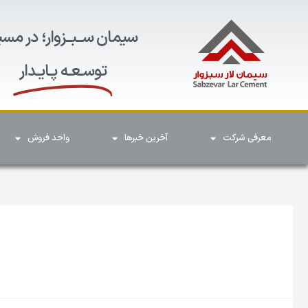
سیمان ســبــزوار؛ در مسی
توسـعـه پـایـدار
معرفی شرکت
آخرین خبرها
واحد فروش