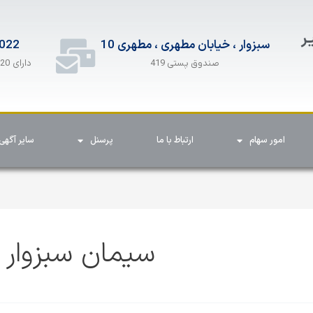
ـر
سبزوار ، خیابان مطهری ، مطهری 10
022
دارای 20 خط همزمان
صندوق پستی 419
امور سهام
ارتباط با ما
پرسنل
سایر آگهی 
سیمان سبزوار