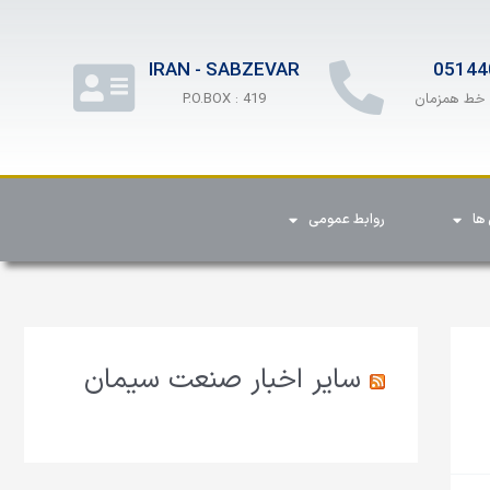
IRAN - SABZEVAR
05144
P.O.BOX : 419
ها
روابط عمومی
سایر اخبار صنعت سیمان