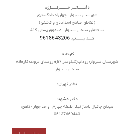
دفــــــــتــــر مـــــــــرکــــــزی:
شهرستان سبزوار ؛ چهارراه دادگستری
(تقاطع خیابان اسدآبادی و کاشفی)
ساختمان سیمان سبزوار ، صندوق پستی 419
9618643206
کــــد پــــستی:
کارخانه:
شهرستان سبزوار؛ روداب(کیلومتر 67)؛ روستای پروند؛ کارخانه
سیمان سبزوار
دفتر تهران:
دفتر مشهد:
میدان جانباز؛ پاساژ نیکا؛ طبقه چهارم ؛ واحد چهار - تلفن:
05137669440
تماس با ما