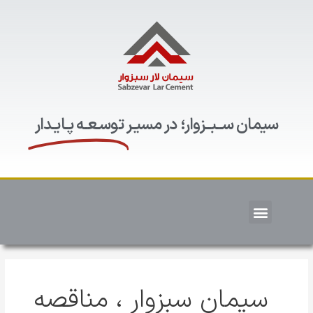
سیمان ســبــزوار؛ در مسیـر
توسـعـه پـایـدار
سیمان سبزوار ، مناقصه