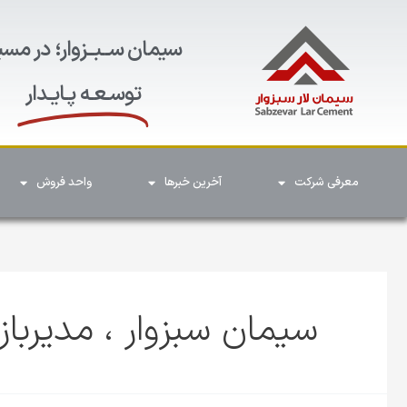
سیمان ســبــزوار؛ در مسی
توسـعـه پـایـدار
معرفی شرکت
آخرین خبرها
واحد فروش
سیمان سبزوار ، مدیربا