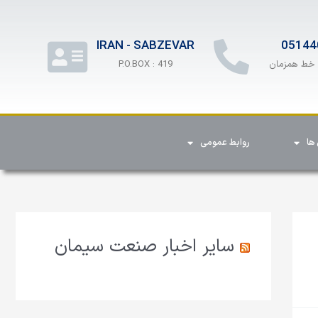
IRAN - SABZEVAR
05144
P.O.BOX : 419
ها
روابط عمومی
سایر اخبار صنعت سیمان