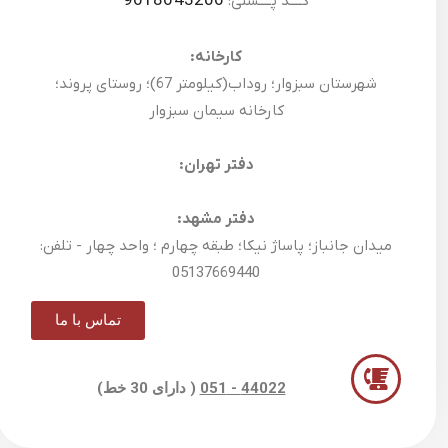
9618643206
کــــد پــــستی:
کارخانه:
شهرستان سبزوار؛ روداب(کیلومتر 67)؛ روستای پروند؛
کارخانه سیمان سبزوار
دفتر تهران:
دفتر مشهد:
میدان جانباز؛ پاساژ نیکا؛ طبقه چهارم ؛ واحد چهار - تلفن:
05137669440
تماس با ما
44022 - 051
( دارای 30 خط)