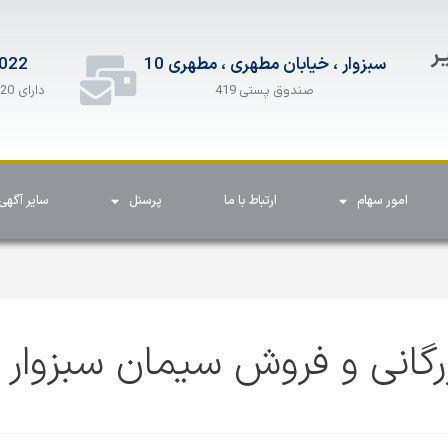
ـر
سبزوار ، خیابان مطهری ، مطهری 10
022
دارای 20 خط همزمان
صندوق پستی 419
امور سهام
ارتباط با ما
پرسنل
سایر آگهی 
زرگانی و فروش سیمان سبزوار