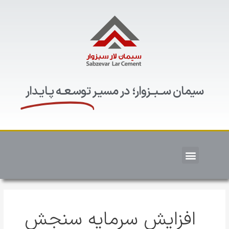
سیمان ســبــزوار؛ در مسیـر
توسـعـه پـایـدار
افزایش سرمایه سنجش