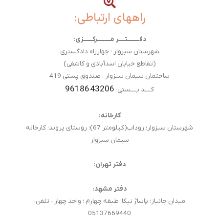
راههای ارتباطی:
دفــــــــتــــر مـــــــــرکــــــزی:
شهرستان سبزوار ؛ چهارراه دادگستری
(تقاطع خیابان اسدآبادی و کاشفی)
ساختمان سیمان سبزوار ، صندوق پستی 419
9618643206
کــــد پــــستی:
کارخانه:
شهرستان سبزوار؛ روداب(کیلومتر 67)؛ روستای پروند؛ کارخانه
سیمان سبزوار
دفتر تهران:
دفتر مشهد:
میدان جانباز؛ پاساژ نیکا؛ طبقه چهارم ؛ واحد چهار - تلفن:
05137669440