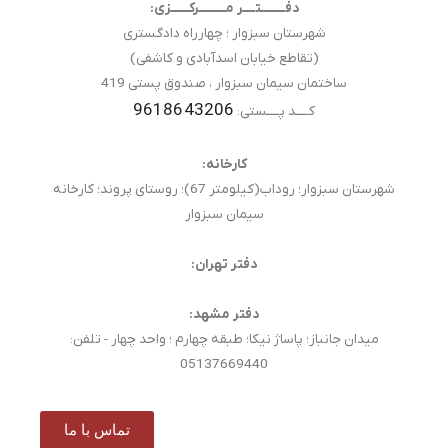
دفــــــــتــــر مـــــــــرکــــــزی:
شهرستان سبزوار ؛ چهارراه دادگستری
(تقاطع خیابان اسدآبادی و کاشفی)
ساختمان سیمان سبزوار ، صندوق پستی 419
9618643206
کــــد پــــستی:
کارخانه:
شهرستان سبزوار؛ روداب(کیلومتر 67)؛ روستای پروند؛ کارخانه
سیمان سبزوار
دفتر تهران:
دفتر مشهد:
میدان جانباز؛ پاساژ نیکا؛ طبقه چهارم ؛ واحد چهار - تلفن:
05137669440
تماس با ما