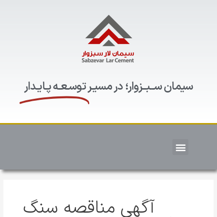
سیمان ســبــزوار؛ در مسیـر
توسـعـه پـایـدار
آگهی مناقصه سنگ