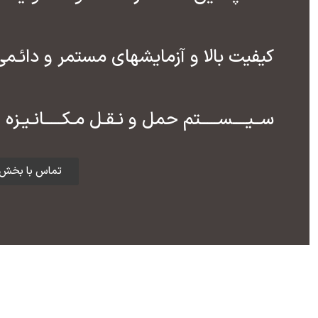
کیفیت بالا و آزمایشهای مستمر و دائـمی
ســیــــســـــتم حمل و نـقـل مـکـــــانـیـزه
تماس با بخش 