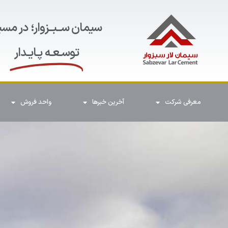
سیمان ســبــزوار؛ در مسی
توسـعـه پـایـدار
معرفی شرکت
آخرین خبرها
واحد فروش