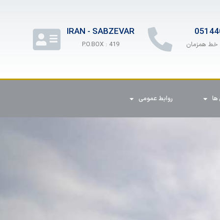
IRAN - SABZEVAR
05144
P.O.BOX : 419
ها
روابط عمومی