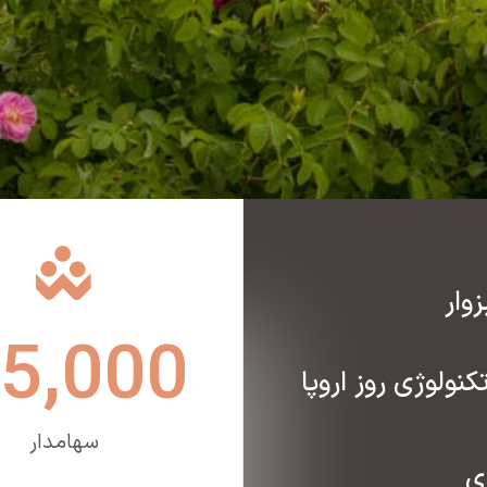
وار
5,000
ولوژی روز اروپا
سهامدار
ی