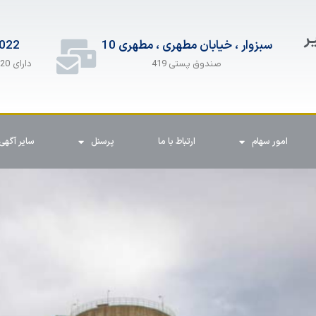
ـر
سبزوار ، خیابان مطهری ، مطهری 10
022
دارای 20 خط همزمان
صندوق پستی 419
امور سهام
ارتباط با ما
پرسنل
سایر آگهی 