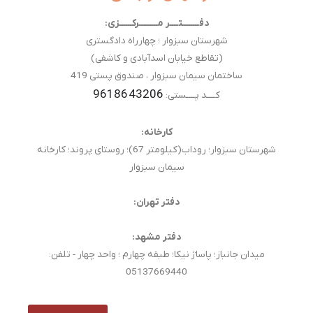
دفــــــــتــــر مـــــــــرکــــــزی:
شهرستان سبزوار ؛ چهارراه دادگستری
(تقاطع خیابان اسدآبادی و کاشفی)
ساختمان سیمان سبزوار ، صندوق پستی 419
9618643206
کــــد پــــستی:
کارخانه:
شهرستان سبزوار؛ روداب(کیلومتر 67)؛ روستای پروند؛ کارخانه
سیمان سبزوار
دفتر تهران:
دفتر مشهد:
میدان جانباز؛ پاساژ نیکا؛ طبقه چهارم ؛ واحد چهار - تلفن:
05137669440