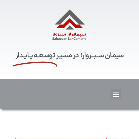
سیمان ســبــزوار؛ در مسیـر
توسـعـه پـایـدار