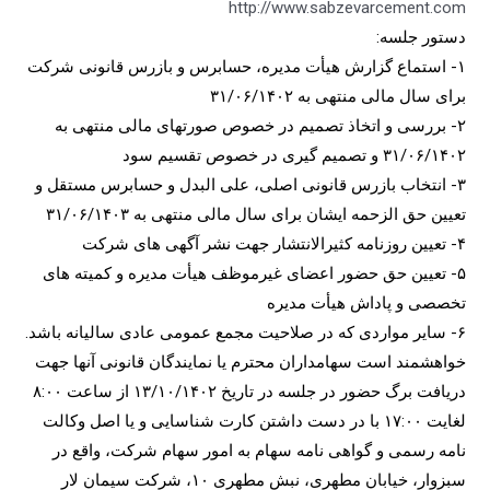
http://www.sabzevarcement.com
دستور جلسه:
۱- استماع گزارش هیأت مدیره، حسابرس و بازرس قانونی شرکت
برای سال مالی منتهی به ۳۱/۰۶/۱۴۰۲
۲- بررسی و اتخاذ تصمیم در خصوص صورتهای مالی منتهی به
۳۱/۰۶/۱۴۰۲ و تصمیم گیری در خصوص تقسیم سود
۳- انتخاب بازرس قانونی اصلی، علی البدل و حسابرس مستقل و
تعیین حق الزحمه ایشان برای سال مالی منتهی به ۳۱/۰۶/۱۴۰۳
۴- تعیین روزنامه کثیرالانتشار جهت نشر آگهی های شرکت
۵- تعیین حق حضور اعضای غیرموظف هیأت مدیره و کمیته های
تخصصی و پاداش هیأت مدیره
۶- سایر مواردی که در صلاحیت مجمع عمومی عادی سالیانه باشد.
خواهشمند است سهامداران محترم یا نمایندگان قانونی آنها جهت
دریافت برگ حضور در جلسه در تاریخ ۱۳/۱۰/۱۴۰۲ از ساعت ۸:۰۰
لغایت ۱۷:۰۰ با در دست داشتن کارت شناسایی و یا اصل وکالت
نامه رسمی و گواهی نامه سهام به امور سهام شرکت، واقع در
سبزوار، خیابان مطهری، نبش مطهری ۱۰، شرکت سیمان لار