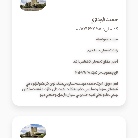
حميد فودازي
کد ملی: ۰۰۷۲۱۶۲۴۵۷
سمت: عضو کمیته
رشته تحصیلی: حسابداری
آخرین مقطع تحصیلی: کارشناسی ارشد
تاریخ عضویت در کمیته: ۱۴۰۴/۰۹/۲۸
اهم سوابق: شريک معتمد موسسه حسابرسي هدف نوين نگر عضو کارگروه فني
کميته فني سازمان حسابرسي ، عضو همکار در هييت عالي نظارت جامعه حسابداران
رسمي ، عضو فعلي کميته حسابرسي سيمان مازندران و صنعتي مينو