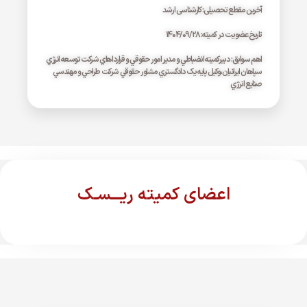
آخرین مقطع تحصیلی: کارشناسی ارشد
تاریخ عضویت در کمیته: ۱۴۰۴/۰۹/۲۸
اهم سوابق: دبيرکميته انضباطي و مدير امور حقوقي و قرارداهاي شرکت توسعه انرژي
سپاهان ايرانيان،وکيل پايه يک دادگستري مشاور حقوقي شرکت طراحي و مهندسي
صنايع انرژي
اعضای کمیته ریـــسـک