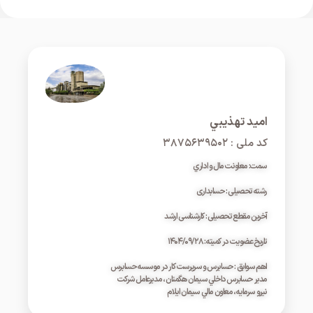
اميد تهذيبي
کد ملی : ۳۸۷۵۶۳۹۵۰۲
سمت: معاونت مال و اداري
رشته تحصیلی : حسابداری
آخرین مقطع تحصیلی : کارشناسی ارشد
تاریخ عضویت در کمیته : ۱۴۰۴/۰۹/۲۸
اهم سوابق : حسابرس و سرپرست کار در موسسه حسابرس
مدير حسابرس داخلي سيمان هگمتان ، مديرعامل شرکت
نيرو سرمايه ، معاون مالي سيمان ايلام