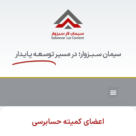
سیمان ســبــزوار؛ در مسیـر
توسـعـه پـایـدار
اعضای کمیته حسابرسی