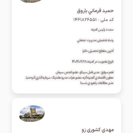
حميد فرماني باروق
کد ملی : ۱۴۶۱۸۲۶۵۵۱
سمت: رئیس کمیته
رشته تحصیلی: مديريت صنعتي
آخرین مقطع تحصیلی: دکترا
تاریخ عضویت در کمیته: ۱۴۰۴/۰۹/۲۸
اهم سوابق : مدير عامل سيدکو ، عضو انجمن سيمان
معاون اقتصادي گنجينه آتيه ، عضو هيات مديره هلدينگ سرمايه گذاري آتيه صبا ،
مدير مطالعات راهبردي شستا
مهدي کشوري زو