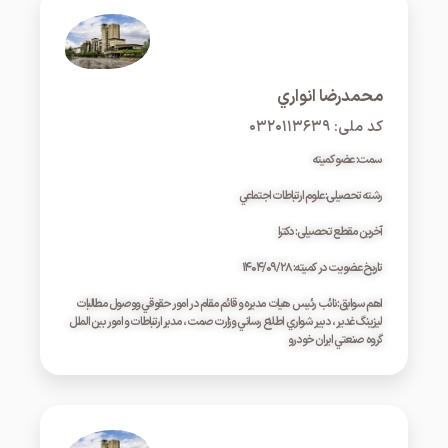
محمدرضا انواري
کد ملی: ۰۳۲۰۱۱۳۶۳۹
سمت: عضو کمیته
رشته تحصیلی: علوم ارتباطات اجتماعي
آخرین مقطع تحصیلی: دکترا
تاریخ عضویت در کمیته: ۱۴۰۴/۰۹/۲۸
اهم سوابق:نائب رئيس هيات مديره و قائم مقام در امور حقوقي ووصول مطالبات
ليزينگ غدير ، دبير شواري اطلاع رساني وزارت صمت ، مدير ارتباطات و امور بين الملل
گروه صنعتي ايران خودرو