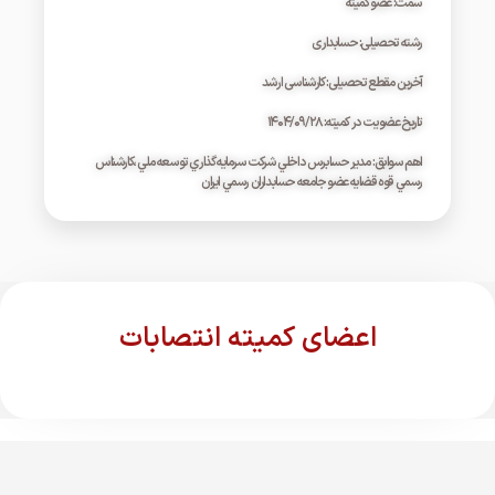
سمت: عضو کمیته
رشته تحصیلی: حسابداری
آخرین مقطع تحصیلی: کارشناسی ارشد
تاریخ عضویت در کمیته: ۱۴۰۴/۰۹/۲۸
اهم سوابق: مدير حسابرس داخلي شرکت سرمايه گذاري توسعه ملي ،کارشناس
رسمي قوه قضايه عضو جامعه حسابداران رسمي ايران
اعضای کمیته انتصابات