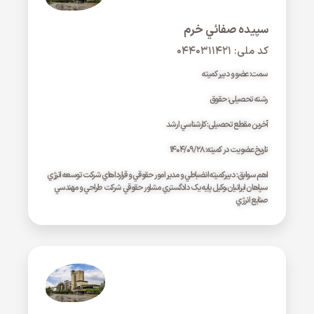
سپيده صفائي خرم
کد ملی: ۰۴۴۰۳۱۱۴۲۱
سمت: عضو و دبیر کمیته
رشته تحصیلی: حقوق
آخرین مقطع تحصیلی: کارشناسي ارشد
تاریخ عضویت در کمیته: ۱۴۰۴/۰۹/۲۸
اهم سوابق: دبيرکميته انضباطي و مدير امور حقوقي و قرارداهاي شرکت توسعه انرژي
سپاهان ايرانيان،وکيل پايه يک دادگستري مشاور حقوقي شرکت طراحي و مهندسي
صنايع انرژي