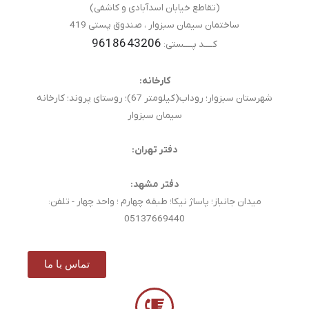
(تقاطع خیابان اسدآبادی و کاشفی)
ساختمان سیمان سبزوار ، صندوق پستی 419
9618643206
کــــد پــــستی:
کارخانه:
شهرستان سبزوار؛ روداب(کیلومتر 67)؛ روستای پروند؛ کارخانه
سیمان سبزوار
دفتر تهران:
دفتر مشهد:
میدان جانباز؛ پاساژ نیکا؛ طبقه چهارم ؛ واحد چهار - تلفن:
05137669440
تماس با ما