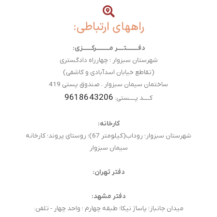
راههای ارتباطی:
دفــــــــتــــر مـــــــــرکــــــزی:
شهرستان سبزوار ؛ چهارراه دادگستری
(تقاطع خیابان اسدآبادی و کاشفی)
ساختمان سیمان سبزوار ، صندوق پستی 419
9618643206
کــــد پــــستی:
کارخانه:
شهرستان سبزوار؛ روداب(کیلومتر 67)؛ روستای پروند؛ کارخانه
سیمان سبزوار
دفتر تهران:
دفتر مشهد:
میدان جانباز؛ پاساژ نیکا؛ طبقه چهارم ؛ واحد چهار - تلفن: