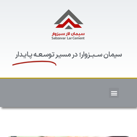
سیمان ســبــزوار؛ در مسیـر
توسـعـه پـایـدار