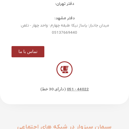
دفتر تهران:
دفتر مشهد:
میدان جانباز؛ پاساژ نیکا؛ طبقه چهارم ؛ واحد چهار - تلفن:
05137669440
تماس با ما
44022 - 051
( دارای 30 خط)
سیمان سبزوار در شبکه های اجتماعی