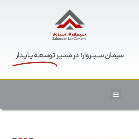
سیمان ســبــزوار؛ در مسیـر
توسـعـه پـایـدار