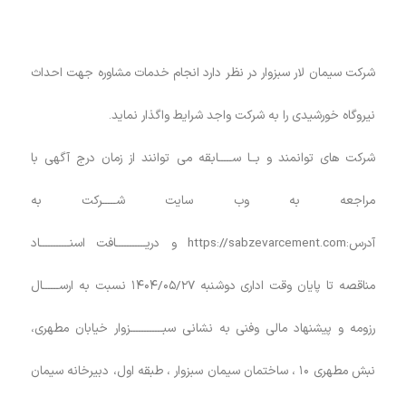
شرکت سیمان لار سبزوار در نظر دارد انجام خدمات مشاوره جهت احداث
نیروگاه خورشیدی را به شرکت واجد شرایط واگذار نماید.
شرکت های توانمند و بــا ســـــابقه می توانند از زمان درج آگهی با
مراجعه به وب سایت شـــــرکت به
آدرس:https://sabzevarcement.com
و دریـــــــــــافت اسنـــــــــــاد
مناقصه تا پایان وقت اداری دوشنبه ۱۴۰۴/۰۵/۲۷ نسبت به ارســــــال
رزومه و پیشنهاد مالی و‌فنی به نشانی سبــــــــــــزوار خیابان مطهری،
نبش مطهری ۱۰ ، ساختمان سیمان سبزوار ، طبقه اول، دبیرخانه سیمان