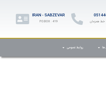
IRAN - SABZEVAR
05144
P.O.BOX : 419
ها
روابط عمومی