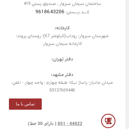
ساختمان سیمان سبزوار ، صندوق پستی 419
9618643206
کــــد پــــستی:
کارخانه:
شهرستان سبزوار؛ روداب(کیلومتر 67)؛ روستای پروند؛
کارخانه سیمان سبزوار
دفتر تهران:
دفتر مشهد:
میدان جانباز؛ پاساژ نیکا؛ طبقه چهارم ؛ واحد چهار - تلفن:
05137669440
تماس با ما
44022 - 051
( دارای 30 خط)