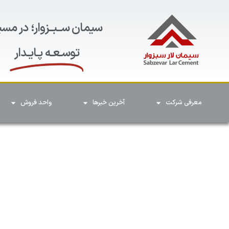
سیمان ســبــزوار؛ در مسی
توسـعـه پـایـدار
معرفی شرکت
آخرین خبرها
واحد فروش