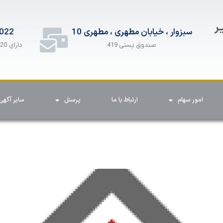
ـر
سبزوار ، خیابان مطهری ، مطهری 10
022
دارای 20 خط همزمان
صندوق پستی 419
امور سهام
ارتباط با ما
پرسنل
سایر آگهی 