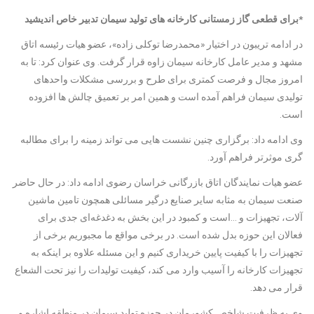
*برای قطعی گاز زمستانی کارخانه های تولید سیمان تدبیر خاص اندیشید
در ادامه تریبون در اختیار «محمدرضا توکلی زاده»، عضو هیات رئیسه اتاق
مشهد و مدیر عامل کارخانه سیمان زاوه قرار گرفت. وی عنوان کرد: تا به
امروز مجال و فرصت کمتری برای طرح و بررسی مشکلات واحدهای
تولیدی سیمان فراهم آمده است و همین امر بر تعمیق چالش ها افزوده
است.
وی ادامه داد: برگزاری چنین نشست هایی می تواند زمینه را برای مطالبه
گری موثرتر فراهم آورد.
عضو هیات نمایندگان اتاق بازرگانی خراسان رضوی ادامه داد: در حال حاضر
صنعت سیمان به مثابه سایر صنایع درگیر مسائلی همچون تامین ماشین
آلات، تجهیزات و …است و کمبود در این بخش به دغدغه‌ای جدی برای
فعالان این حوزه بدل شده است. در برخی مواقع ما مجبوریم برخی از
تجهیزات را با کیفیت پایین خریداری کنیم و این مسئله علاوه بر اینکه به
تجهیزات کارخانه را آسیب وارد می کند، کیفیت تولیدات را نیز تحت الشعاع
قرار می دهد.
وی به ظرفیت شاخص کشورمان در حوزه تولید سیمان در منطقه اشاره و