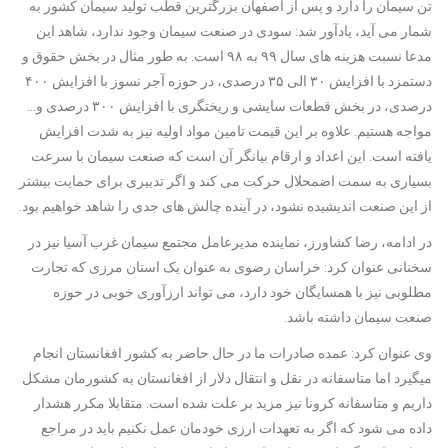
تن سیمان را دارد و پس از اصفهان بزرگترین قطب تولید سیمان کشور به
شمار می آید، یادآور شد: سودی در صنعت سیمان وجود ندارد، شاهد این
مدعا نسبت هزینه های سال ۹۹ به ۹۸ است. به طور مثال در بخش حقوق و
دستمزد با افزایش ۳۰ الی ۳۵ درصدی، در حوزه آجر نسوز با افزایش ۴۰۰
درصدی، در بخش قطعات سایشی و ریختگری با افزایش ۳۰۰ درصدی و…
مواجه هستیم. علاوه بر این قیمت تامین مواد اولیه نیز به شدت افزایش
یافته است. این اعداد و ارقام بیانگر آن است که صنعت سیمان با سرعت
بسیاری به سمت اضمحلال حرکت می کند و اگر تدبیری برای حمایت بیشتر
از این صنعت اندیشیده نشود، در آینده چالش های جدی را شاهد خواهیم بود.
در ادامه، رضا کشاورز، نماینده مدیرعامل مجتمع سیمان غرب آسیا نیز در
سخنانی عنوان کرد: خراسان رضوی به عنوان یک استان مرزی که تجارت
مطلوبی نیز با همسایگان خود دارد، می تواند ارزآوری خوبی در حوزه
صنعت سیمان داشته باشد.
وی عنوان کرد: عمده صادرات ما در حال حاضر به کشور افغانستان انجام
می­گیرد اما متاسفانه در نقل و انتقال دلار از افغانستان به کشورمان مشکل
داریم و متاسفانه کرونا نیز مزید بر علت شده است. متقابلا مکرر هشدار
داده می شود که اگر به تعهدات ارزی خودمان عمل نکنیم باید در مراجع