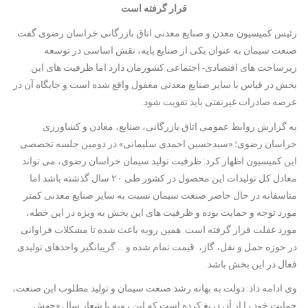
قرار گرفته است
رئیس کمیسیون معدن و صنایع معدنی اتاق بازرگانی خراسان رضوی گفت:
صنعت سیمان به عنوان یکی از صنایع پایه، نقش اساسی در توسعه
زیرساخت های اقتصادی- اجتماعی کشورمان دارد اما ظرفیت های این
بخش در قیاس با سایر صنایع معدنی مغفول واقع شده است و جایگاه آن در
عرصه صادرات غیرنفتی باید تقویت شود.
به گزارش روابط عمومی اتاق بازرگانی، صنایع، معادن و کشاورزی
خراسان رضوی؛ «سیدحسین احمدی سلیمانی» در دومین جلسه تخصصی
این کمیسیون اظهار کرد: ظرفیت تولید سیمان خراسان رضوی، می تواند
معادل کل تولیدات این محصول در کشور طی ۲۰ سال گذشته باشد اما
متاسفانه در حال حاضر صنعت سیمان نسبت به سایر صنایع معدنی کمتر
مورد توجه و حمایت بوده و ظرفیت های این بخش به ویژه در این خطه،
مورد غفلت قرار گرفته است. همین رویه باعث شده تا مشکلات فراوانی
در حوزه حمل و نقل، گاز، قیمت تمام شده و … گریبانگیر واحدهای تولیدی
فعال در این بخش باشد.
وی ادامه داد: دولت به بهانه رشد صنعت سیمان و تولید مطلوب این صنعت،
حمایت خود را از آن دریغ کرده است که این رویه با شعار سال «جهش