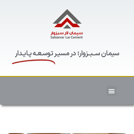
سیمان ســبــزوار؛ در مسیـر
توسـعـه پـایـدار