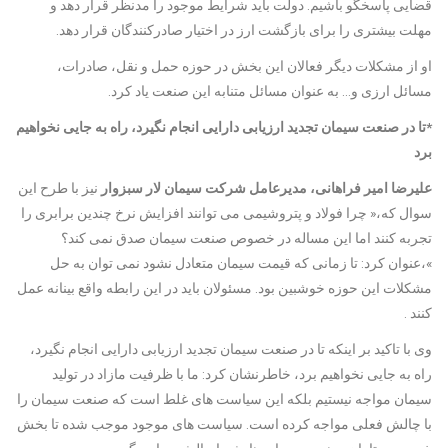
قضایی پاسخگو باشیم. دولت باید شرایط موجود را مدنظر قرار دهد و
مهلت بیشتری را برای بازگشت ارز در اختیار صادرکنندگان قرار دهد.
او از مشکلات دیگر فعالان این بخش در حوزه حمل و نقل، صادرات،
مسائل ارزی و… به عنوان مسائل متنابه این صنعت یاد کرد.
*تا در صنعت سیمان تجدید ارزیابی دارایی انجام نگیرد، راه به جایی نخواهیم
برد
علیرضا امیر فراهانی، مدیرعامل شرکت سیمان لار سبزوار
نیز با طرح این
سوال که،« چرا فولاد و پتروشیمی می توانند افزایش نرخ چندین برابری را
تجربه کنند اما این مساله در خصوص صنعت سیمان صدق نمی کند؟
»،عنوان کرد: تا زمانی که قیمت سیمان متعادل نشود نمی توان به حل
مشکلات این حوزه خوشبین بود. مسئولان باید در این رابطه واقع بینانه عمل
کنند .
وی با تاکید بر اینکه تا در صنعت سیمان تجدید ارزیابی دارایی انجام نگیرد،
راه به جایی نخواهیم برد، خاطرنشان کرد: ما با ظرفیت مازاد در تولید
سیمان مواجه نیستیم بلکه این سیاست های غلط است که صنعت سیمان را
با چالش فعلی مواجه کرده است. سیاست های موجود موجب شده تا بخش