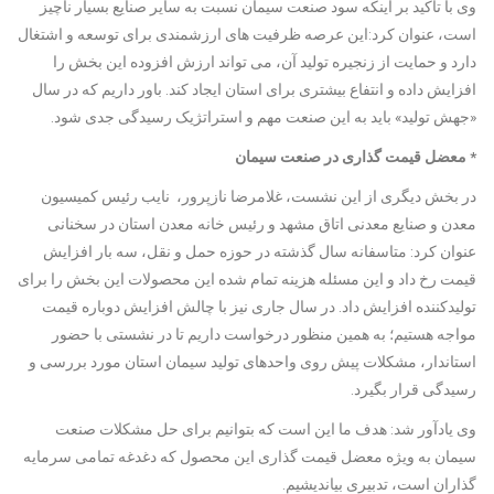
وی با تاکید بر اینکه سود صنعت سیمان نسبت به سایر صنایع بسیار ناچیز
است، عنوان کرد:این عرصه ظرفیت های ارزشمندی برای توسعه و اشتغال
دارد و حمایت از زنجیره تولید آن، می تواند ارزش افزوده این بخش را
افزایش داده و انتفاع بیشتری برای استان ایجاد کند. باور داریم که در سال
«جهش تولید» باید به این صنعت مهم و استراتژیک رسیدگی جدی شود.
* معضل قیمت گذاری در صنعت سیمان
در بخش دیگری از این نشست، غلامرضا نازپرور، نایب رئیس کمیسیون
معدن و صنایع معدنی اتاق مشهد و رئیس خانه معدن استان در سخنانی
عنوان کرد: متاسفانه سال گذشته در حوزه حمل و نقل، سه بار افزایش
قیمت رخ داد و این مسئله هزینه تمام شده این محصولات این بخش را برای
تولیدکننده افزایش داد. در سال جاری نیز با چالش افزایش دوباره قیمت
مواجه هستیم؛ به همین منظور درخواست داریم تا در نشستی با حضور
استاندار، مشکلات پیش روی واحدهای تولید سیمان استان مورد بررسی و
رسیدگی قرار بگیرد.
وی یادآور شد: هدف ما این است که بتوانیم برای حل مشکلات صنعت
سیمان به ویژه معضل قیمت گذاری این محصول که دغدغه تمامی سرمایه
گذاران است، تدبیری بیاندیشیم.