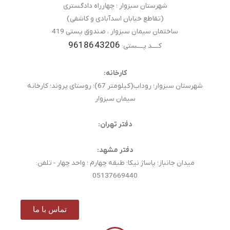
شهرستان سبزوار ؛ چهارراه دادگستری
(تقاطع خیابان اسدآبادی و کاشفی)
ساختمان سیمان سبزوار ، صندوق پستی 419
9618643206
کــــد پــــستی:
کارخانه:
شهرستان سبزوار؛ روداب(کیلومتر 67)؛ روستای پروند؛ کارخانه
سیمان سبزوار
دفتر تهران:
دفتر مشهد:
میدان جانباز؛ پاساژ نیکا؛ طبقه چهارم ؛ واحد چهار - تلفن:
05137669440
تماس با ما