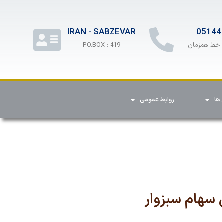
IRAN - SABZEVAR
05144
P.O.BOX : 419
ها
روابط عمومی