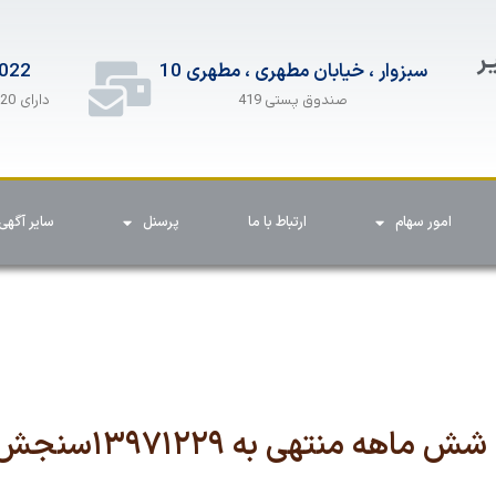
ـر
سبزوار ، خیابان مطهری ، مطهری 10
022
دارای 20 خط همزمان
صندوق پستی 419
امور سهام
ارتباط با ما
پرسنل
سایر آگهی 
نتهی به ۱۳۹۷۱۲۲۹سنجش سهام سبزوار