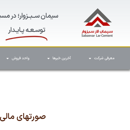
سیمان ســبــزوار؛ در مسی
توسـعـه پـایـدار
معرفی شرکت
آخرین خبرها
واحد فروش
صورتهای مالی شش ماهه م