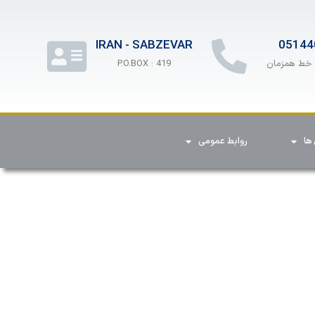
IRAN - SABZEVAR
05144
P.O.BOX : 419
ها
روابط عمومی