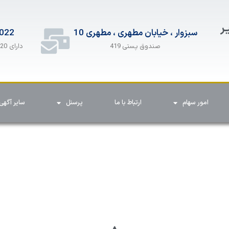
ـر
سبزوار ، خیابان مطهری ، مطهری 10
022
دارای 20 خط همزمان
صندوق پستی 419
امور سهام
ارتباط با ما
پرسنل
سایر آگهی 