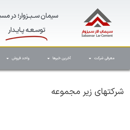
سیمان ســبــزوار؛ در مسی
توسـعـه پـایـدار
معرفی شرکت
آخرین خبرها
واحد فروش
شرکتهای زیر مجموعه