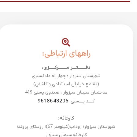
راههای ارتباطی:
دفــــــــتــــر مـــــــــرکــــــزی:
شهرستان سبزوار ؛ چهارراه دادگستری
(تقاطع خیابان اسدآبادی و کاشفی)
ساختمان سیمان سبزوار ، صندوق پستی 419
9618643206
کــــد پــــستی:
کارخانه:
شهرستان سبزوار؛ روداب(کیلومتر 67)؛ روستای پروند؛
کارخانه سیمان سبزوار