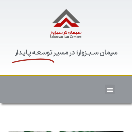
سیمان ســبــزوار؛ در مسیـر
توسـعـه پـایـدار