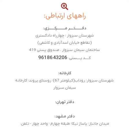
راههای ارتباطی:
دفــــــــتــــر مـــــــــرکــــــزی:
شهرستان سبزوار ؛ چهارراه دادگستری
(تقاطع خیابان اسدآبادی و کاشفی)
ساختمان سیمان سبزوار ، صندوق پستی 419
9618643206
کــــد پــــستی:
کارخانه:
شهرستان سبزوار؛ روداب(کیلومتر 67)؛ روستای پروند؛ کارخانه
سیمان سبزوار
دفتر تهران:
دفتر مشهد:
میدان جانباز؛ پاساژ نیکا؛ طبقه چهارم ؛ واحد چهار - تلفن: