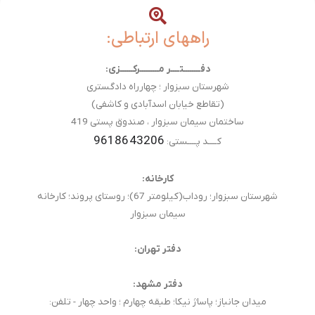
راههای ارتباطی:
دفــــــــتــــر مـــــــــرکــــــزی:
شهرستان سبزوار ؛ چهارراه دادگستری
(تقاطع خیابان اسدآبادی و کاشفی)
ساختمان سیمان سبزوار ، صندوق پستی 419
9618643206
کــــد پــــستی:
کارخانه:
شهرستان سبزوار؛ روداب(کیلومتر 67)؛ روستای پروند؛ کارخانه
سیمان سبزوار
دفتر تهران:
دفتر مشهد:
میدان جانباز؛ پاساژ نیکا؛ طبقه چهارم ؛ واحد چهار - تلفن: