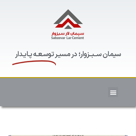
سیمان ســبــزوار؛ در مسیـر
توسـعـه پـایـدار