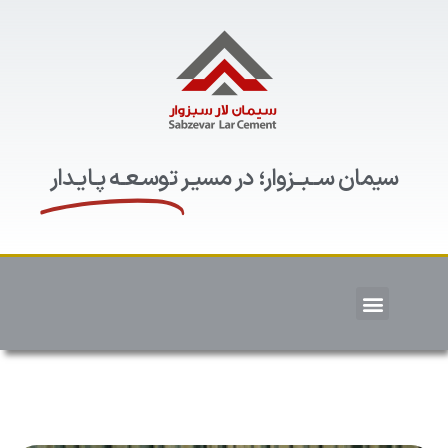
سیمان ســبــزوار؛ در مسیـر
توسـعـه پـایـدار