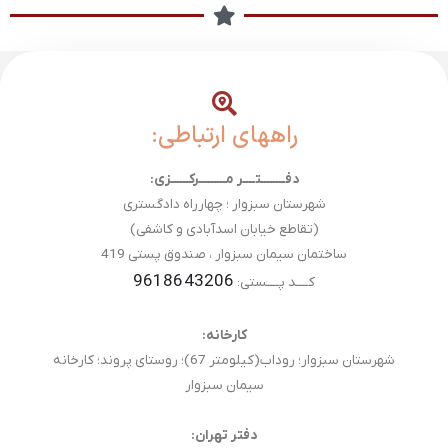
راههای ارتباطی:
دفــــــــتــــر مـــــــــرکــــــزی:
شهرستان سبزوار ؛ چهارراه دادگستری
(تقاطع خیابان اسدآبادی و کاشفی)
ساختمان سیمان سبزوار ، صندوق پستی 419
9618643206
کــــد پــــستی:
کارخانه:
شهرستان سبزوار؛ روداب(کیلومتر 67)؛ روستای پروند؛ کارخانه
سیمان سبزوار
دفتر تهران: