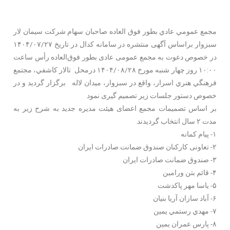
مجمع عمومي عادي بطور فوق العاده صاحبان سهام شرکت سیمان لار
سبزوار براساس آگهی منتشره در سامانه کدال در تاریخ ۱۴۰۴/۰۷/۲۷
در خصوص دعوت به مجمع عمومی عادی بطور فوق‌العاده رأس ساعت
۱۰:۰۰ روز چهار شنبه مورخ ۱۴۰۴/۰۸/۲۸ درمحل تالار کاشفي، مجتمع
فرهنگي هنري اسرار، واقع در سبزوار، ميدان لاله برگزار گردید و در
خصوص دستور جلسات زیر تصمیم گیری نمود
بر اساس تصمیمات مجمع اعضای هیئت مدیره جدید به ‌شرح زیر به
مدت ۲ سال انتخاب گردیدند.
۱- پيام کمانه
۲- تعاونی کارکنان صندوق ضمانت صادرات ايران
۳- صندوق ضمانت صادرات ايران
۴- قائم بتن ورامين
۵- ياسا مهر پاکدشت
۶- آباد سازان آريا بنيان
۷- مهدي رستمي يمين
۸- پارس عمران يمين