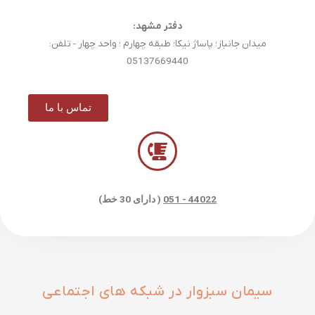
دفتر مشهد:
میدان جانباز؛ پاساژ نیکا؛ طبقه چهارم ؛ واحد چهار - تلفن:
05137669440
تماس با ما
44022 - 051
( دارای 30 خط)
سیمان سبزوار در شبکه های اجتماعی