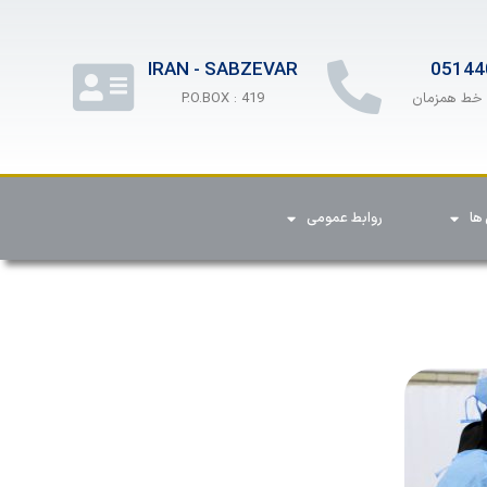
IRAN - SABZEVAR
05144
P.O.BOX : 419
ها
روابط عمومی