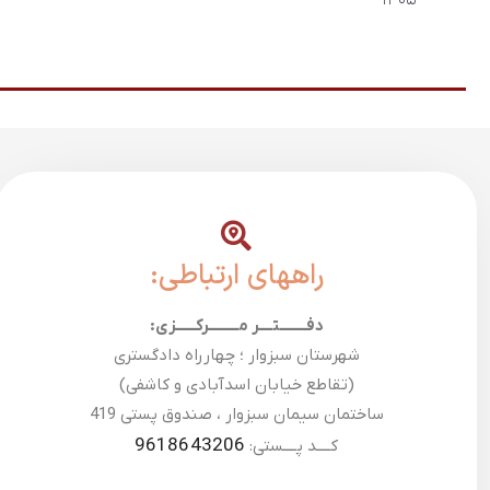
۱۴۰۵
راههای ارتباطی:
دفــــــــتــــر مـــــــــرکــــــزی:
شهرستان سبزوار ؛ چهارراه دادگستری
(تقاطع خیابان اسدآبادی و کاشفی)
ساختمان سیمان سبزوار ، صندوق پستی 419
9618643206
کــــد پــــستی: