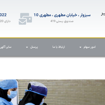
ـر
سبزوار ، خیابان مطهری ، مطهری 10
022
دارای 20 خط همزمان
صندوق پستی 419
امور سهام
ارتباط با ما
پرسنل
سایر آگهی 