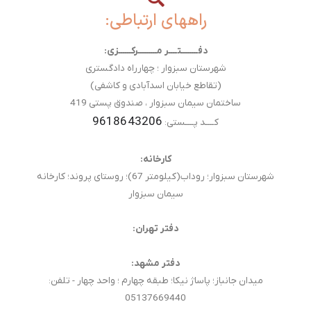
راههای ارتباطی:
دفــــــــتــــر مـــــــــرکــــــزی:
شهرستان سبزوار ؛ چهارراه دادگستری
(تقاطع خیابان اسدآبادی و کاشفی)
ساختمان سیمان سبزوار ، صندوق پستی 419
9618643206
کــــد پــــستی:
کارخانه:
شهرستان سبزوار؛ روداب(کیلومتر 67)؛ روستای پروند؛ کارخانه
سیمان سبزوار
دفتر تهران:
دفتر مشهد:
میدان جانباز؛ پاساژ نیکا؛ طبقه چهارم ؛ واحد چهار - تلفن:
05137669440