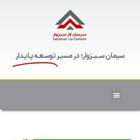
سیمان ســبــزوار؛ در مسیـر
توسـعـه پـایـدار