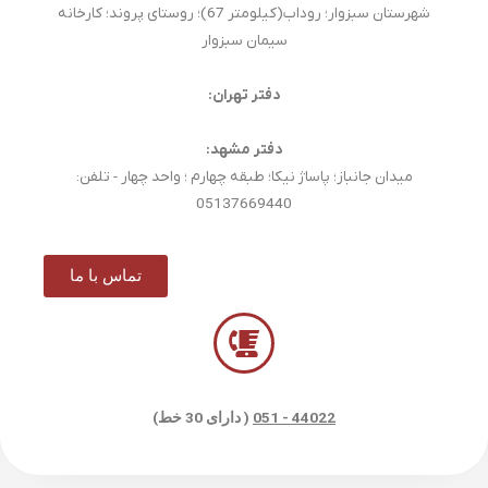
شهرستان سبزوار؛ روداب(کیلومتر 67)؛ روستای پروند؛ کارخانه
سیمان سبزوار
دفتر تهران:
دفتر مشهد:
میدان جانباز؛ پاساژ نیکا؛ طبقه چهارم ؛ واحد چهار - تلفن:
05137669440
تماس با ما
44022 - 051
( دارای 30 خط)