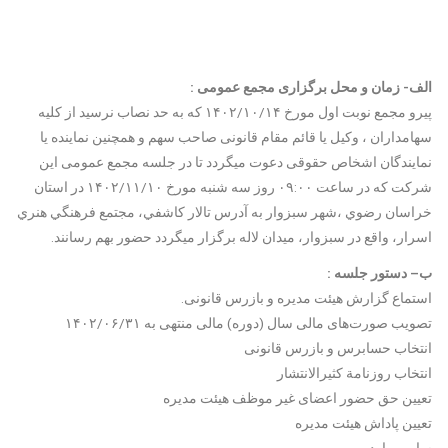
الف- زمان و محل برگزاری مجمع عمومی :
پیرو مجمع نوبت اول مورخ ۱۴۰۲/۱۰/۱۴ که به حد نصاب نرسید از کلیه
سهامداران ، وکیل یا قائم مقام قانونی صاحب سهم و همچنین نماینده یا
نمایندگان اشخاص حقوقی دعوت میگردد تا در جلسه مجمع عمومی این
شرکت که در ساعت ۰۹:۰۰ روز سه شنبه مورخ ۱۴۰۲/۱۱/۱۰ در استان
خراسان رضوي ،شهر سبزوار به آدرس تالار کاشفي، مجتمع فرهنگي هنري
اسرار، واقع در سبزوار، ميدان لاله برگزار میگردد حضور بهم رسانند.
ب– دستور جلسه :
استماع گزارش هیئت‌ مدیره و بازرس قانونی.
تصویب صورت‌های مالی سال (دوره) مالی منتهی به ۱۴۰۲/۰۶/۳۱
انتخاب حسابرس و بازرس قانونی
انتخاب روزنامة کثیر‌الانتشار
تعیین حق حضور اعضای غیر موظف هیئت مدیره
تعیین پاداش هیئت مدیره
سایر موارد