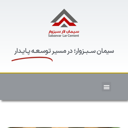
سیمان ســبــزوار؛ در مسیـر
توسـعـه پـایـدار