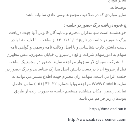
توضیحات:
ساير مواردي که در صلاحيت مجمع عمومي عادي ساليانه باشد.
ج-نحوه دریافت برگ حضور در جلسه :
خواهشمند است سهامداران محترم و نمايندگان قانوني آنها جهت دريافت
برگ حضور در جلسه در تاريخ۱۴۰۲/۱۱/۰۹ از ساعت ۱۰ لغايت ۱۸ با در
دست داشتن کارت شناسايي و يا اصل وکالت نامه رسمي و گواهي نامه
سهام به امورسهام شرکت واقع در سبزوار، خيابان مطهري، نبش مطهري
۱۰، شرکت سيمان لار سبزوار مراجعه نمايند. حضور در مجمع يک ساعت
قبل از شروع آن با در دست داشتن اصل مدارک شناسايي و برگ حضور در
جلسه الزامي است. سهامداران محترم جهت اطلاع بيستر مي توانند به
سايتWWW.Codal.ir مراجعه ويا با شماره ۴۴۰۲۲ (۰۵۱) تماس حاصل
نمايند.درضمن امکان مشاهده مستقيم جلسه به صورت زنده از طريق
پيوندهاي زير فراهم مي باشد
http://dima.csdiran.ir
http://www.sabzevarcement.com