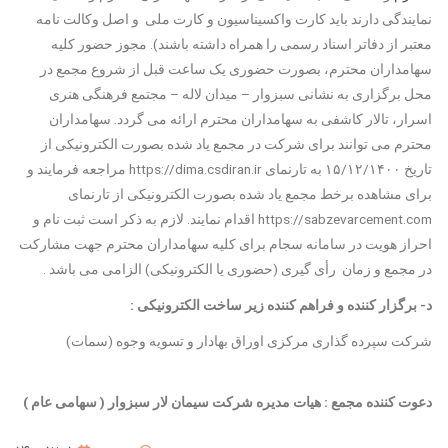
نمایندگی دارند باید کارت واکسیناسیون و کارت ملی و اصل وکالت نامه
معتبر از دفاتر اسناد رسمی را همراه داشته باشند). مجوز حضور کلیه
سهامداران محترم، بصورت حضوری یک ساعت قبل از شروع مجمع در
محل برگزاری به نشانی سبزوار – میدان لاله – مجتمع فرهنگی هنری
اسرار، تالار کاشفی به سهامداران محترم ارائه می گردد. سهامداران
محترم می توانند برای شرکت در مجمع یاد شده بصورت الکترونیکی از
تاریخ ۱۵/۱۲/۱۴۰۰ به تارنمای https://dima.csdiran.ir مراجعه فرمایند و
برای مشاهده برخط مجمع یاد شده بصورت الکترونیکی از تارنمای
https://sabzevarcement.com اقدام نمایند. لازم به ذکر است ثبت نام و
احراز هویت در سامانه سجام برای کلیه سهامداران محترم جهت مشارکت
در مجمع و زمان رأی گیری (حضوری یا الکترونیکی) الزامی می باشد .
د- برگزار کننده و فراهم کننده زیر ساخت الکترونیکی :
شرکت سپرده گذاری مرکزی اوراق بهادار و تسویه وجوه (سمات)
دعوت کننده مجمع :
هيات مديره شركت سيمان لار سبزوار
( سهامی عام )