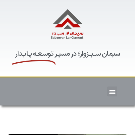
سیمان ســبــزوار؛ در مسیـر
توسـعـه پـایـدار