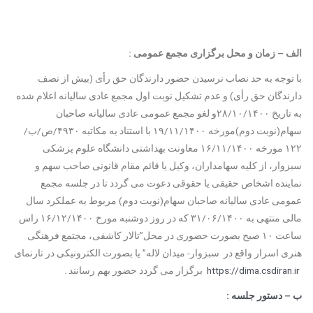
الف
–
زمان و محل برگزاری مجمع عمومی :
با توجه به حد نصاب نرسیدن حضور دارندگان حق رأی (بیش از نصف
دارندگان حق رأی) و عدم تشکیل نوبت اول مجمع عادی سالیانه اعلام شده
به تاریخ ۲۸/۱۰/۱۴۰۰و لغو مجمع عمومی عادی سالیانه صاحبان
سهام(نوبت دوم)مورخه ۱۹/۱۱/۱۴۰۰ با استناد به مکاتبه ۴۹۳۰/ص/ب/
۱۲۲ مورخه ۱۶/۱۱/۱۴۰۰ معاونت بهداشتی دانشگاه علوم پزشکی
سبزوار، از کلیه سهامداران، وکیل یا قائم مقام قانونی صاحب سهم و
نماینده اشخاص حقیقی یا حقوقی دعوت می گردد تا در جلسه مجمع
عمومی عادی سالیانه صاحبان سهام(نوبت دوم) مربوط به عملکرد سال
مالی منتهی به ۳۱/۰۶/۱۴۰۰ که در روز دوشنبه مورخ ۱۶/۱۲/۱۴۰۰ راس
ساعت ۱۰ صبح بصورت حضوری در محل”تالار کاشفی، مجتمع فرهنگی
هنری اسرار واقع در سبزوار- میدان لاله” یا بصورت الکترونیکی در تارنمای
https://dima.csdiran.ir
برگزار می گردد حضور بهم رسانند .
ب – دستور جلسه :