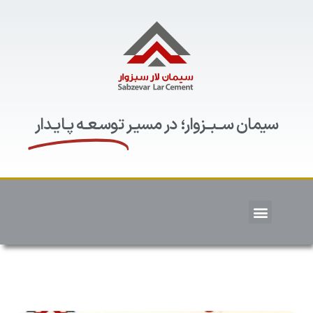
سیمان ســبــزوار؛ در مسیـر
توسـعـه پـایـدار