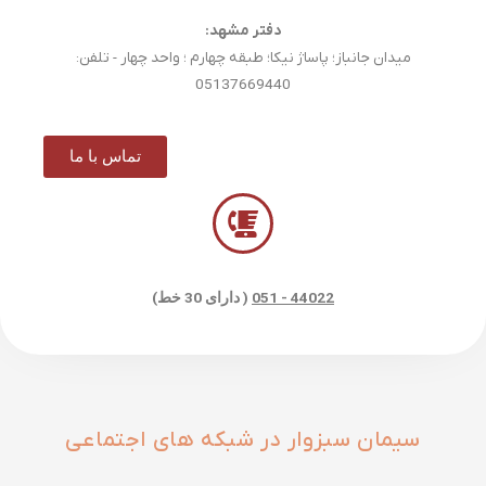
دفتر مشهد:
میدان جانباز؛ پاساژ نیکا؛ طبقه چهارم ؛ واحد چهار - تلفن:
05137669440
تماس با ما
44022 - 051
( دارای 30 خط)
سیمان سبزوار در شبکه های اجتماعی